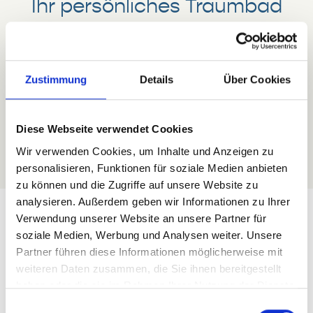
Ihr persönliches Traumbad
Planen Sie gemeinsam mit dem Banovia-Experten Ihr
Traumbad genau nach Ihren Vorstellungen!
Zustimmung
Details
Über Cookies
Angebot anfordern
Diese Webseite verwendet Cookies
Wir verwenden Cookies, um Inhalte und Anzeigen zu
personalisieren, Funktionen für soziale Medien anbieten
zu können und die Zugriffe auf unsere Website zu
analysieren. Außerdem geben wir Informationen zu Ihrer
Verwendung unserer Website an unsere Partner für
soziale Medien, Werbung und Analysen weiter. Unsere
Den Preis für Ihr
Partner führen diese Informationen möglicherweise mit
weiteren Daten zusammen, die Sie ihnen bereitgestellt
Traumbad bestimmen
haben oder die sie im Rahmen Ihrer Nutzung der Dienste
Sie
gesammelt haben.
Einwilligungsauswahl