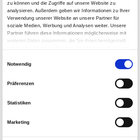
Warum Banovia in
zu können und die Zugriffe auf unsere Website zu
analysieren. Außerdem geben wir Informationen zu Ihrer
Krefeld und NRW?
Verwendung unserer Website an unsere Partner für
soziale Medien, Werbung und Analysen weiter. Unsere
Warum Banovia in Krefeld und
Partner führen diese Informationen möglicherweise mit
NRW die richtige Wahl ist
weiteren Daten zusammen, die Sie ihnen bereitgestellt
Mit unserer jahrelangen Erfahrung im Bereich
haben oder die sie im Rahmen Ihrer Nutzung der Dienste
gesammelt haben.
Badsanierung in Krefeld und NRW bieten wir
Einwilligungsauswahl
Notwendig
Ihnen maßgeschneiderte, barrierefreie
Lösungen. Unser erfahrenes Team sorgt dafür,
dass Ihr Badezimmer den höchsten Standards
Präferenzen
für pflegegerechte Sanierungen entspricht.
Außerdem unterstützen wir Sie bei der
Statistiken
Beantragung von Zuschüssen für Ihre
Badsanierung.
Marketing
Erfahrenes Team im Bereich barrierefreie
Badsanierungen in NRW