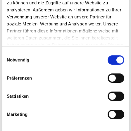
Warum Banovia in
zu können und die Zugriffe auf unsere Website zu
analysieren. Außerdem geben wir Informationen zu Ihrer
Krefeld und NRW?
Verwendung unserer Website an unsere Partner für
soziale Medien, Werbung und Analysen weiter. Unsere
Warum Banovia in Krefeld und
Partner führen diese Informationen möglicherweise mit
NRW die richtige Wahl ist
weiteren Daten zusammen, die Sie ihnen bereitgestellt
Mit unserer jahrelangen Erfahrung im Bereich
haben oder die sie im Rahmen Ihrer Nutzung der Dienste
gesammelt haben.
Badsanierung in Krefeld und NRW bieten wir
Einwilligungsauswahl
Notwendig
Ihnen maßgeschneiderte, barrierefreie
Lösungen. Unser erfahrenes Team sorgt dafür,
dass Ihr Badezimmer den höchsten Standards
Präferenzen
für pflegegerechte Sanierungen entspricht.
Außerdem unterstützen wir Sie bei der
Statistiken
Beantragung von Zuschüssen für Ihre
Badsanierung.
Marketing
Erfahrenes Team im Bereich barrierefreie
Badsanierungen in NRW