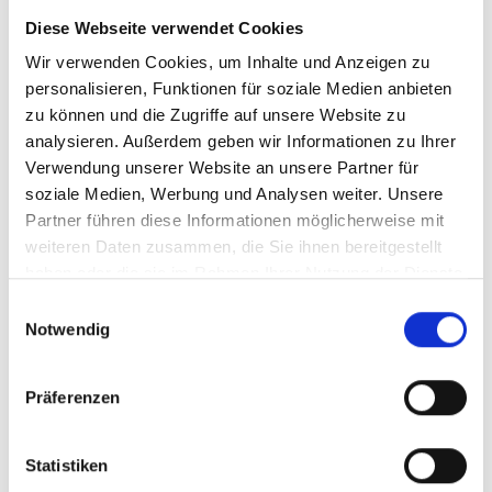
Diese Webseite verwendet Cookies
Wir verwenden Cookies, um Inhalte und Anzeigen zu
personalisieren, Funktionen für soziale Medien anbieten
zu können und die Zugriffe auf unsere Website zu
analysieren. Außerdem geben wir Informationen zu Ihrer
Größe & Baujahr
Verwendung unserer Website an unsere Partner für
soziale Medien, Werbung und Analysen weiter. Unsere
Partner führen diese Informationen möglicherweise mit
Geschätzte Badezimmergröße?
weiteren Daten zusammen, die Sie ihnen bereitgestellt
haben oder die sie im Rahmen Ihrer Nutzung der Dienste
2
m
gesammelt haben.
Einwilligungsauswahl
Notwendig
Baujahr des Gebäudes?
Präferenzen
1979 und älter
1980er
Statistiken