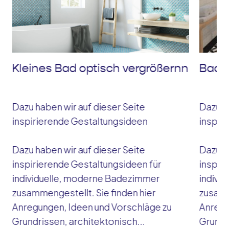
Kleines Bad optisch vergrößernn
Bade
Dazu haben wir auf dieser Seite
Dazu ha
inspirierende Gestaltungsideen
inspir
Dazu haben wir auf dieser Seite
Dazu ha
inspirierende Gestaltungsideen für
inspir
individuelle, moderne Badezimmer
indivi
zusammengestellt. Sie finden hier
zusamm
Anregungen, Ideen und Vorschläge zu
Anregu
Grundrissen, architektonisch...
Grundri