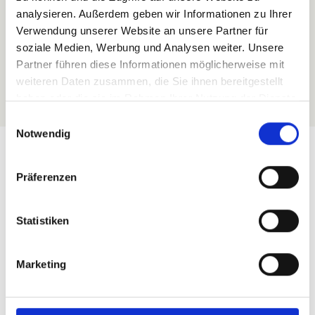
Traumbad genau nach Ihren Vorstellungen!
analysieren. Außerdem geben wir Informationen zu Ihrer
Verwendung unserer Website an unsere Partner für
soziale Medien, Werbung und Analysen weiter. Unsere
Angebot anfordern
Partner führen diese Informationen möglicherweise mit
weiteren Daten zusammen, die Sie ihnen bereitgestellt
haben oder die sie im Rahmen Ihrer Nutzung der Dienste
gesammelt haben.
Einwilligungsauswahl
Notwendig
Präferenzen
Den Preis für Ihr
Traumbad bestimmen
Statistiken
Sie
Marketing
Die Kosten für ein neues Bad variieren je