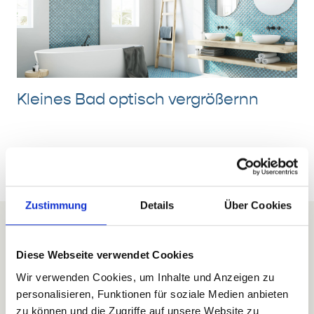
Kleines Bad optisch vergrößernn
Zustimmung
Details
Über Cookies
Ihr persönliches Traumbad
Diese Webseite verwendet Cookies
Wir verwenden Cookies, um Inhalte und Anzeigen zu
personalisieren, Funktionen für soziale Medien anbieten
Planen Sie gemeinsam mit dem Banovia-Experten Ihr
zu können und die Zugriffe auf unsere Website zu