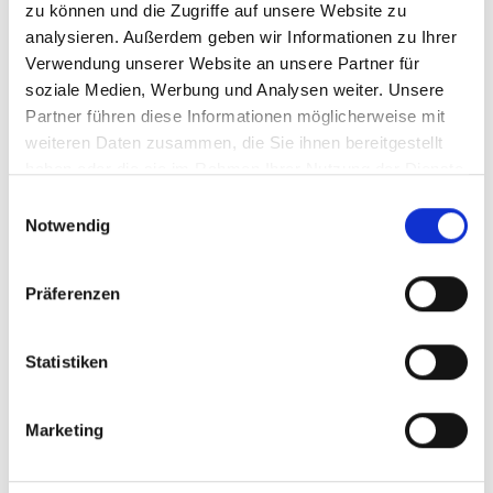
Warum Banovia in
zu können und die Zugriffe auf unsere Website zu
analysieren. Außerdem geben wir Informationen zu Ihrer
Krefeld und NRW?
Verwendung unserer Website an unsere Partner für
soziale Medien, Werbung und Analysen weiter. Unsere
Warum Banovia in Krefeld und
Partner führen diese Informationen möglicherweise mit
NRW die richtige Wahl ist
weiteren Daten zusammen, die Sie ihnen bereitgestellt
Mit unserer jahrelangen Erfahrung im Bereich
haben oder die sie im Rahmen Ihrer Nutzung der Dienste
gesammelt haben.
Badsanierung in Krefeld und NRW bieten wir
Einwilligungsauswahl
Notwendig
Ihnen maßgeschneiderte, barrierefreie
Lösungen. Unser erfahrenes Team sorgt dafür,
dass Ihr Badezimmer den höchsten Standards
Präferenzen
für pflegegerechte Sanierungen entspricht.
Außerdem unterstützen wir Sie bei der
Statistiken
Beantragung von Zuschüssen für Ihre
Badsanierung.
Marketing
Erfahrenes Team im Bereich barrierefreie
Badsanierungen in NRW