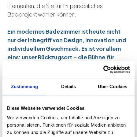
Elementen, die Sie für
Ihr persönliches
Badprojekt
wählen können.
Ein modernes Badezimmer ist heute nicht
nur der Inbegriff von Design, Innovation und
individuellem Geschmack. Es ist vor allem
eins: unser Rückzugsort – die Bühne für
unser Wohlbefinden – die mit Licht, Farben,
Formen und Materialien vielfältig gestaltbar
ist. Wir von BANOVIA unterstützen Sie dabei,
Zustimmung
Details
Über Cookies
Ihre Badezimmer Ideen in eine stilvolle und
ästhetische Badezimmergestaltung zu
übersetzen.
Diese Webseite verwendet Cookies
Wir verwenden Cookies, um Inhalte und Anzeigen zu
Dazu haben wir auf dieser Seite inspirierende
personalisieren, Funktionen für soziale Medien anbieten
zu können und die Zugriffe auf unsere Website zu
Gestaltungsideen für individuelle, moderne